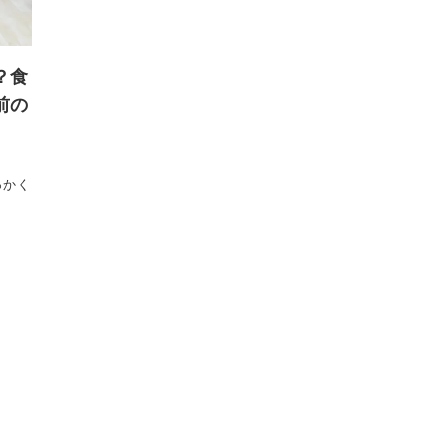
？食
前の
っかく