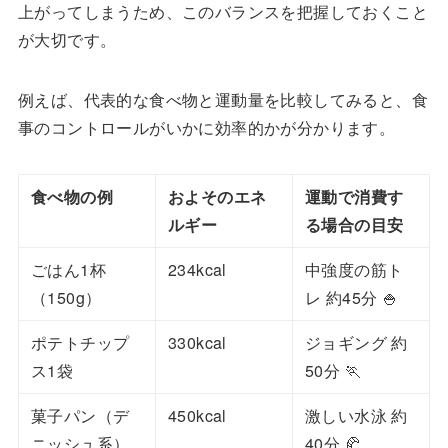
上がってしまうため、このバランスを把握しておくこと
が大切です。
例えば、代表的な食べ物と運動量を比較してみると、食
事のコントロールがいかに効率的かが分かります。
食べ物の例
およそのエネ
運動で消費す
ルギー
る場合の目安
ごはん1杯
234kcal
中強度の筋ト
（150g）
レ 約45分 🍚
ポテトチップ
330kcal
ジョギング 約
ス1袋
50分 🏃
菓子パン（デ
450kcal
激しい水泳 約
ニッシュ系）
40分 🥐